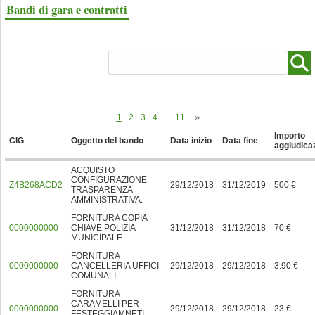
Bandi di gara e contratti
1
2
3
4
...
11
Importo
CIG
Oggetto del bando
Data inizio
Data fine
aggiudica
ACQUISTO
CONFIGURAZIONE
Z4B268ACD2
29/12/2018
31/12/2019
500 €
TRASPARENZA
AMMINISTRATIVA.
FORNITURA COPIA
0000000000
CHIAVE POLIZIA
31/12/2018
31/12/2018
70 €
MUNICIPALE
FORNITURA
0000000000
CANCELLERIA UFFICI
29/12/2018
29/12/2018
3.90 €
COMUNALI
FORNITURA
CARAMELLI PER
0000000000
29/12/2018
29/12/2018
23 €
FESTEGGIAMNETI