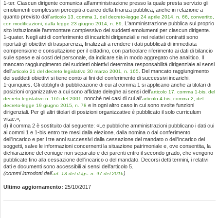
1-ter. Ciascun dirigente comunica all'amministrazione presso la quale presta servizio gli
emolumenti complessivi percepiti a carico della finanza pubblica, anche in relazione a
quanto previsto dall'
articolo 13, comma 1, del decreto-legge 24 aprile 2014, n. 66, convertito,
. L'amministrazione pubblica sul proprio
con modificazioni, dalla legge 23 giugno 2014, n. 89
sito istituzionale l'ammontare complessivo dei suddetti emolumenti per ciascun dirigente.
1-quater. Negli atti di conferimento di incarichi dirigenziali e nei relativi contratti sono
riportati gli obiettivi di trasparenza, finalizzati a rendere i dati pubblicati di immediata
comprensione e consultazione per il cittadino, con particolare riferimento ai dati di bilancio
sulle spese e ai costi del personale, da indicare sia in modo aggregato che analitico. Il
mancato raggiungimento dei suddetti obiettivi determina responsabilità dirigenziale ai sensi
dell'
. Del mancato raggiungimento
articolo 21 del decreto legislativo 30 marzo 2001, n. 165
dei suddetti obiettivi si tiene conto ai fini del conferimento di successivi incarichi.
1-quinquies. Gli obblighi di pubblicazione di cui al comma 1 si applicano anche ai titolari di
posizioni organizzative a cui sono affidate deleghe ai sensi dell'
articolo 17, comma 1-bis, del
, nonché nei casi di cui all'
decreto legislativo n. 165 del 2001
articolo 4-bis, comma 2, del
e in ogni altro caso in cui sono svolte funzioni
decreto-legge 19 giugno 2015, n. 78
dirigenziali. Per gli altri titolari di posizioni organizzative è pubblicato il solo curriculum
vitae.»;
d) il comma 2 è sostituito dal seguente: «Le pubbliche amministrazioni pubblicano i dati cui
ai commi 1 e 1-bis entro tre mesi dalla elezione, dalla nomina o dal conferimento
dell'incarico e per i tre anni successivi dalla cessazione del mandato o dell'incarico dei
soggetti, salve le informazioni concernenti la situazione patrimoniale e, ove consentita, la
dichiarazione del coniuge non separato e dei parenti entro il secondo grado, che vengono
pubblicate fino alla cessazione dell'incarico o del mandato. Decorsi detti termini, i relativi
dati e documenti sono accessibili ai sensi dell'articolo 5.
(commi introdotti dall'
)
art. 13 del d.lgs. n. 97 del 2016
Ultimo aggiornamento:
25/10/2017