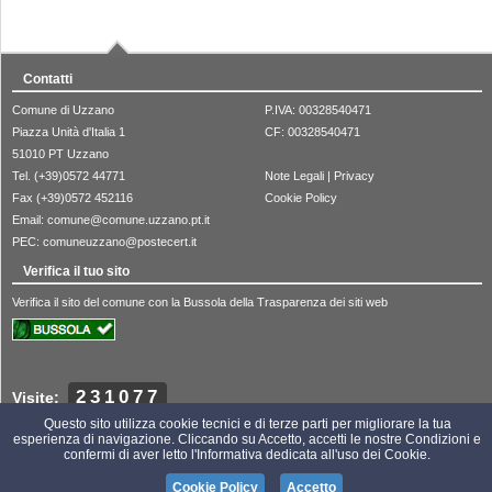
Contatti
Comune di Uzzano
P.IVA: 00328540471
Piazza Unità d'Italia 1
CF: 00328540471
51010 PT Uzzano
Tel. (+39)0572 44771
Note Legali
|
Privacy
Fax (+39)0572 452116
Cookie Policy
Email:
comune@comune.uzzano.pt.it
PEC:
comuneuzzano@postecert.it
Verifica il tuo sito
Verifica il sito del comune con la Bussola della Trasparenza dei siti web
231077
Visite:
Questo sito utilizza cookie tecnici e di terze parti per migliorare la tua
esperienza di navigazione. Cliccando su Accetto, accetti le nostre Condizioni e
confermi di aver letto l'Informativa dedicata all'uso dei Cookie.
Portale realizzato da Gaspari Web
Cookie Policy
Accetto