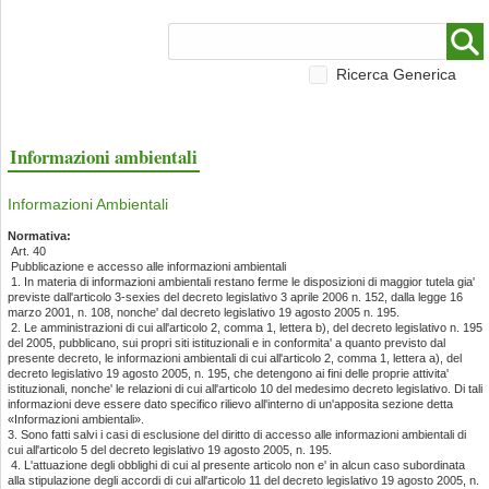
Ricerca Generica
Informazioni ambientali
Informazioni Ambientali
Normativa:
Art. 40
Pubblicazione e accesso alle informazioni ambientali
1. In materia di informazioni ambientali restano ferme le disposizioni di maggior tutela gia'
previste dall'articolo 3-sexies del decreto legislativo 3 aprile 2006 n. 152, dalla legge 16
marzo 2001, n. 108, nonche' dal decreto legislativo 19 agosto 2005 n. 195.
2. Le amministrazioni di cui all'articolo 2, comma 1, lettera b), del decreto legislativo n. 195
del 2005, pubblicano, sui propri siti istituzionali e in conformita' a quanto previsto dal
presente decreto, le informazioni ambientali di cui all'articolo 2, comma 1, lettera a), del
decreto legislativo 19 agosto 2005, n. 195, che detengono ai fini delle proprie attivita'
istituzionali, nonche' le relazioni di cui all'articolo 10 del medesimo decreto legislativo. Di tali
informazioni deve essere dato specifico rilievo all'interno di un'apposita sezione detta
«Informazioni ambientali».
3. Sono fatti salvi i casi di esclusione del diritto di accesso alle informazioni ambientali di
cui all'articolo 5 del decreto legislativo 19 agosto 2005, n. 195.
4. L'attuazione degli obblighi di cui al presente articolo non e' in alcun caso subordinata
alla stipulazione degli accordi di cui all'articolo 11 del decreto legislativo 19 agosto 2005, n.